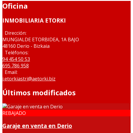
Oficina
INMOBILIARIA ETORKI
Dirección:
MUNGIALDE ETORBIDEA, 1A BAJO
48160 Derio - Bizkaia
Teléfonos:
94 454 50 53
695 786 958
Email:
i.etorkiastri@aetorki.biz
Últimos modificados
REBAJADO
Garaje en venta en Derio