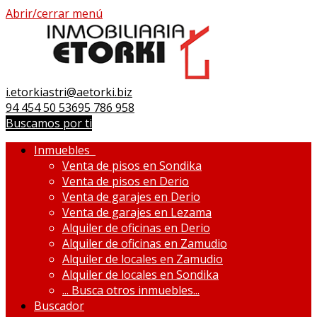
Abrir/cerrar menú
i.etorkiastri@aetorki.biz
94 454 50 53
695 786 958
Buscamos por ti
Inmuebles
Venta de pisos en Sondika
Venta de pisos en Derio
Venta de garajes en Derio
Venta de garajes en Lezama
Alquiler de oficinas en Derio
Alquiler de oficinas en Zamudio
Alquiler de locales en Zamudio
Alquiler de locales en Sondika
...
Busca otros inmuebles...
Buscador