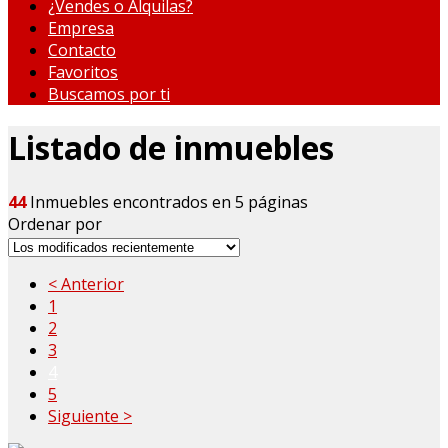
¿Vendes o Alquilas?
Empresa
Contacto
Favoritos
Buscamos por ti
Listado de inmuebles
44
Inmuebles encontrados en 5 páginas
Ordenar por
< Anterior
1
2
3
4
5
Siguiente >