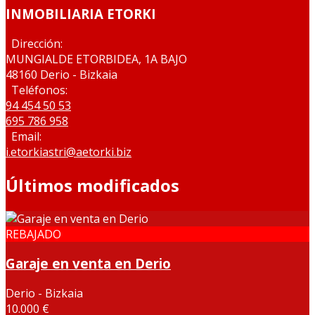
INMOBILIARIA ETORKI
Dirección:
MUNGIALDE ETORBIDEA, 1A BAJO
48160 Derio - Bizkaia
Teléfonos:
94 454 50 53
695 786 958
Email:
i.etorkiastri@aetorki.biz
Últimos modificados
REBAJADO
Garaje en venta en Derio
Derio - Bizkaia
10.000 €