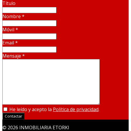
Título
Nombre
*
Móvil
*
Email
*
Mensaje
*
He leído y acepto la
Política de privacidad
.
Contactar
© 2026 INMOBILIARIA ETORKI