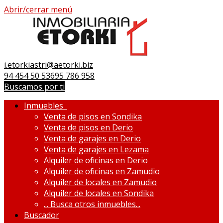
Abrir/cerrar menú
i.etorkiastri@aetorki.biz
94 454 50 53
695 786 958
Buscamos por ti
Inmuebles
Venta de pisos en Sondika
Venta de pisos en Derio
Venta de garajes en Derio
Venta de garajes en Lezama
Alquiler de oficinas en Derio
Alquiler de oficinas en Zamudio
Alquiler de locales en Zamudio
Alquiler de locales en Sondika
...
Busca otros inmuebles...
Buscador