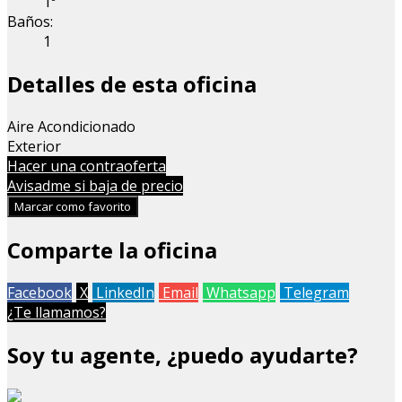
1º
Baños:
1
Detalles de esta oficina
Aire Acondicionado
Exterior
Hacer una contraoferta
Avisadme si baja de precio
Marcar como favorito
Comparte la oficina
Facebook
X
LinkedIn
Email
Whatsapp
Telegram
¿Te llamamos?
Soy tu agente, ¿puedo ayudarte?