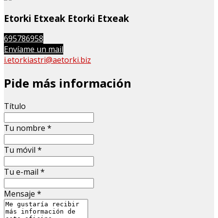
Etorki Etxeak Etorki Etxeak
695786958
Envíame un mail
i.etorkiastri@aetorki.biz
Pide más información
Título
Tu nombre
*
Tu móvil
*
Tu e-mail
*
Mensaje
*