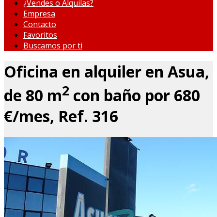
¿Vendes o Alquilas?
Empresa
Contacto
Favoritos
Buscamos por ti
Oficina en alquiler en Asua,
2
de 80 m
con baño por 680
€/mes, Ref. 316