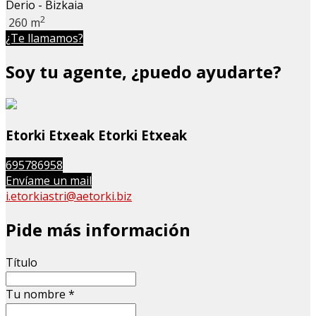
Derio - Bizkaia
2
260 m
¿Te llamamos?
Soy tu agente, ¿puedo ayudarte?
Etorki Etxeak Etorki Etxeak
695786958
Envíame un mail
i.etorkiastri@aetorki.biz
Pide más información
Título
Tu nombre
*