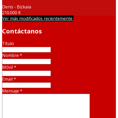
Derio - Bizkaia
210.000 €
Ver más modificados recientemente
Contáctanos
Título
Nombre
*
Móvil
*
Email
*
Mensaje
*