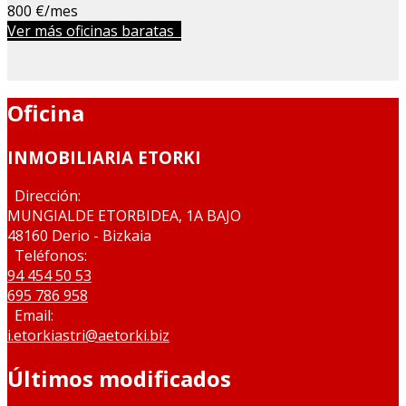
800 €/mes
Ver más oficinas baratas
Oficina
INMOBILIARIA ETORKI
Dirección:
MUNGIALDE ETORBIDEA, 1A BAJO
48160 Derio - Bizkaia
Teléfonos:
94 454 50 53
695 786 958
Email:
i.etorkiastri@aetorki.biz
Últimos modificados