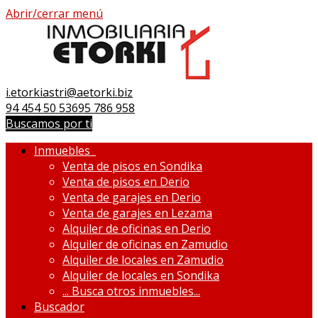
Abrir/cerrar menú
i.etorkiastri@aetorki.biz
94 454 50 53
695 786 958
Buscamos por ti
Inmuebles
Venta de pisos en Sondika
Venta de pisos en Derio
Venta de garajes en Derio
Venta de garajes en Lezama
Alquiler de oficinas en Derio
Alquiler de oficinas en Zamudio
Alquiler de locales en Zamudio
Alquiler de locales en Sondika
...
Busca otros inmuebles...
Buscador