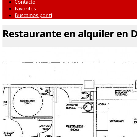
Contacto
Favoritos
Buscamos por ti
Restaurante en alquiler en D