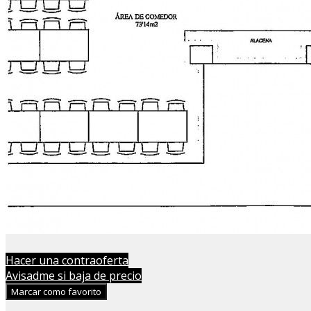
Hacer una contraoferta
Avisadme si baja de precio
Marcar como favorito