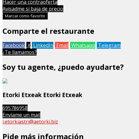
Hacer una contraoferta
Avisadme si baja de precio
Marcar como favorito
Comparte el restaurante
Facebook
X
LinkedIn
Email
Whatsapp
Telegram
¿Te llamamos?
Soy tu agente, ¿puedo ayudarte?
Etorki Etxeak Etorki Etxeak
695786958
Envíame un mail
i.etorkiastri@aetorki.biz
Pide más información