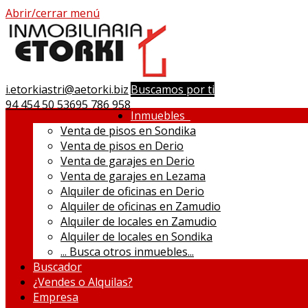
Abrir/cerrar menú
i.etorkiastri@aetorki.biz
Buscamos por ti
94 454 50 53
695 786 958
Inmuebles
Venta de pisos en Sondika
Venta de pisos en Derio
Venta de garajes en Derio
Venta de garajes en Lezama
Alquiler de oficinas en Derio
Alquiler de oficinas en Zamudio
Alquiler de locales en Zamudio
Alquiler de locales en Sondika
...
Busca otros inmuebles...
Buscador
¿Vendes o Alquilas?
Empresa