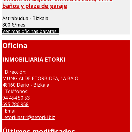
baños y plaza de garaje
Astrabudua - Bizkaia
800 €/mes
Ver más oficinas baratas
Oficina
INMOBILIARIA ETORKI
Dirección:
MUNGIALDE ETORBIDEA, 1A BAJO
48160 Derio - Bizkaia
Teléfonos:
94 454 50 53
695 786 958
Email:
i.etorkiastri@aetorki.biz
Últimos modificados