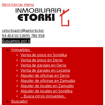
Abrir/cerrar menú
i.etorkiastri@aetorki.biz
94 454 50 53
695 786 958
Buscamos por ti
Inmuebles
Venta de pisos en Sondika
Venta de pisos en Derio
Venta de garajes en Derio
Venta de garajes en Lezama
Alquiler de oficinas en Derio
Alquiler de oficinas en Zamudio
Alquiler de locales en Zamudio
Alquiler de locales en Sondika
...
Busca otros inmuebles...
Buscador