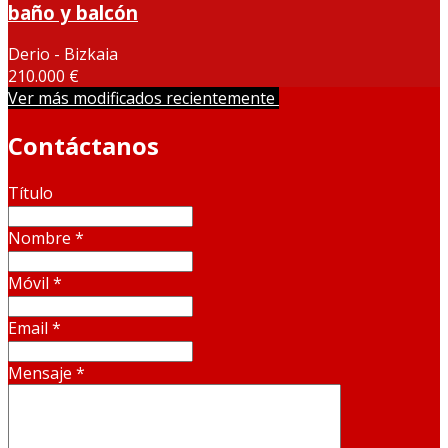
baño y balcón
Derio - Bizkaia
210.000 €
Ver más modificados recientemente
Contáctanos
Título
Nombre
*
Móvil
*
Email
*
Mensaje
*