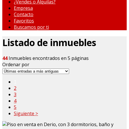
¿Vendes o Alquilas?
Empresa
Contacto
Favoritos
Buscamos por ti
Listado de inmuebles
44
Inmuebles encontrados en 5 páginas
Ordenar por
1
2
3
4
5
Siguiente >