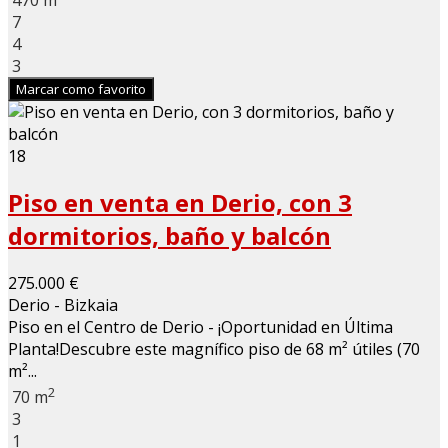
7
4
3
Marcar como favorito
18
Piso en venta en Derio, con 3
dormitorios, baño y balcón
275.000 €
Derio - Bizkaia
Piso en el Centro de Derio - ¡Oportunidad en Última
Planta!Descubre este magnífico piso de 68 m² útiles (70
m²...
2
70 m
3
1