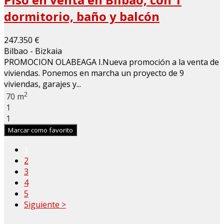
dormitorio, baño y balcón
247.350 €
Bilbao - Bizkaia
PROMOCION OLABEAGA I.Nueva promoción a la venta de
viviendas. Ponemos en marcha un proyecto de 9
viviendas, garajes y...
2
70 m
1
1
Marcar como favorito
1
2
3
4
5
Siguiente >