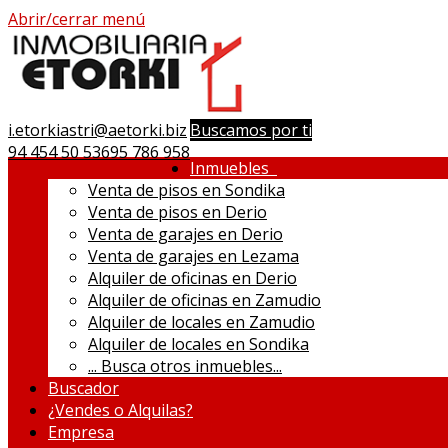
Abrir/cerrar menú
i.etorkiastri@aetorki.biz
Buscamos por ti
94 454 50 53
695 786 958
Inmuebles
Venta de pisos en Sondika
Venta de pisos en Derio
Venta de garajes en Derio
Venta de garajes en Lezama
Alquiler de oficinas en Derio
Alquiler de oficinas en Zamudio
Alquiler de locales en Zamudio
Alquiler de locales en Sondika
...
Busca otros inmuebles...
Buscador
¿Vendes o Alquilas?
Empresa