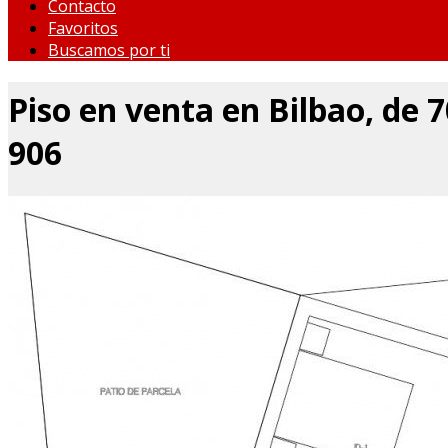
Contacto
Favoritos
Buscamos por ti
Piso en venta en Bilbao, de 
906