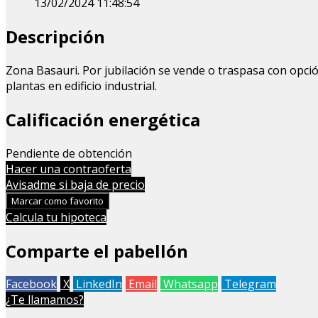
13/02/2024 11:48:54
Descripción
Zona Basauri. Por jubilación se vende o traspasa con opció
plantas en edificio industrial.
Calificación energética
Pendiente de obtención
Hacer una contraoferta
Avisadme si baja de precio
Marcar como favorito
Calcula tu hipoteca
Comparte el pabellón
Facebook
X
LinkedIn
Email
Whatsapp
Telegram
¿Te llamamos?