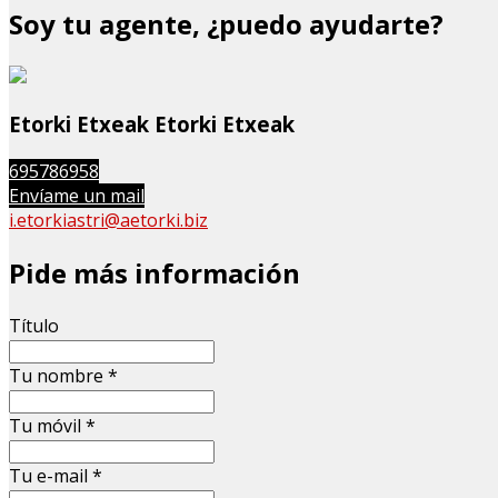
Soy tu agente, ¿puedo ayudarte?
Etorki Etxeak Etorki Etxeak
695786958
Envíame un mail
i.etorkiastri@aetorki.biz
Pide más información
Título
Tu nombre
*
Tu móvil
*
Tu e-mail
*