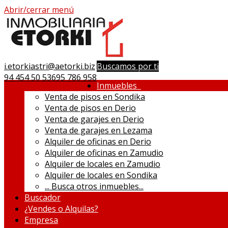
Abrir/cerrar menú
i.etorkiastri@aetorki.biz
Buscamos por ti
94 454 50 53
695 786 958
Inmuebles
Venta de pisos en Sondika
Venta de pisos en Derio
Venta de garajes en Derio
Venta de garajes en Lezama
Alquiler de oficinas en Derio
Alquiler de oficinas en Zamudio
Alquiler de locales en Zamudio
Alquiler de locales en Sondika
...
Busca otros inmuebles...
Buscador
¿Vendes o Alquilas?
Empresa