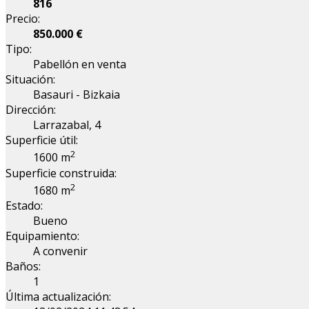
816
Precio:
850.000 €
Tipo:
Pabellón en venta
Situación:
Basauri - Bizkaia
Dirección:
Larrazabal, 4
Superficie útil:
2
1600 m
Superficie construida:
2
1680 m
Estado:
Bueno
Equipamiento:
A convenir
Baños:
1
Última actualización: